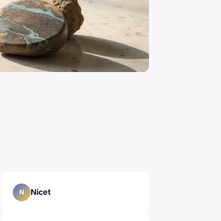
Nicet
N