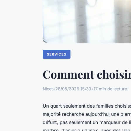
SERVICES
Comment choisir 
Nicet
•
28/05/2026 15:33
•
17 min de lecture
Un quart seulement des familles choisi
majorité recherche aujourd’hui une pier
défunt, pas seulement un marqueur de li
marbre, d’acier ou d’inox, avec des va