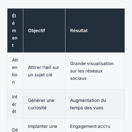
Él
é
m
Objectif
Résultat
en
t
Att
Grande visualisation
en
Attirer l’œil sur
sur les réseaux
tio
un sujet clé
sociaux
n
Int
Générer une
Augmentation du
ér
curiosité
temps des vues
êt
Implanter une
Engagement accru
Dé