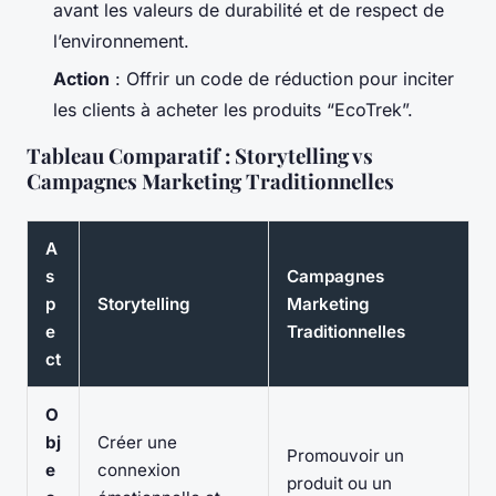
avant les valeurs de durabilité et de respect de
l’environnement.
Action
: Offrir un code de réduction pour inciter
les clients à acheter les produits “EcoTrek”.
Tableau Comparatif : Storytelling vs
Campagnes Marketing Traditionnelles
A
s
Campagnes
p
Storytelling
Marketing
e
Traditionnelles
ct
O
bj
Créer une
Promouvoir un
e
connexion
produit ou un