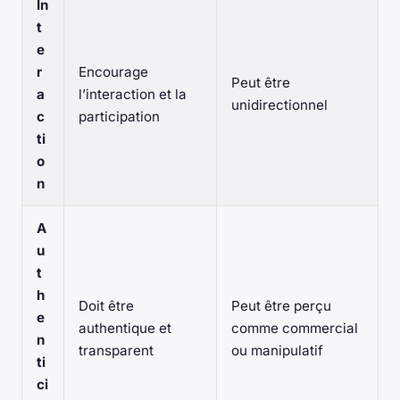
In
t
e
r
Encourage
Peut être
a
l’interaction et la
unidirectionnel
c
participation
ti
o
n
A
u
t
h
Doit être
Peut être perçu
e
authentique et
comme commercial
n
transparent
ou manipulatif
ti
ci