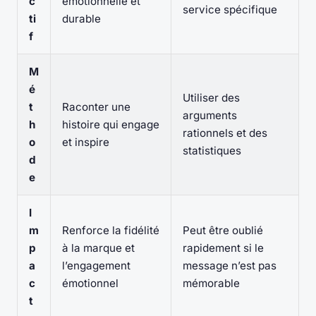
c
émotionnelle et
service spécifique
ti
durable
f
M
é
Utiliser des
t
Raconter une
arguments
h
histoire qui engage
rationnels et des
o
et inspire
statistiques
d
e
I
m
Renforce la fidélité
Peut être oublié
p
à la marque et
rapidement si le
a
l’engagement
message n’est pas
c
émotionnel
mémorable
t