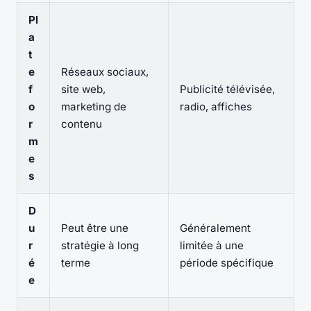
Pl
a
t
e
Réseaux sociaux,
f
site web,
Publicité télévisée,
o
marketing de
radio, affiches
r
contenu
m
e
s
D
u
Peut être une
Généralement
r
stratégie à long
limitée à une
é
terme
période spécifique
e