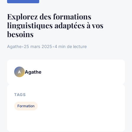
Explorez des formations
linguistiques adaptées à vos
besoins
Agathe
•
25 mars 2025
•
4 min de lecture
Agathe
A
TAGS
Formation