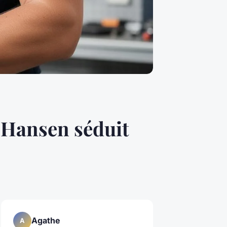
y Hansen séduit
Agathe
A