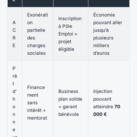
Exonérati
Économie
Inscription
A
on
pouvant aller
à Pôle
C
partielle
jusqu’à
Emploi +
R
des
plusieurs
projet
E
charges
milliers
éligible
sociales
d’euros
P
rê
t
Finance
d’
Business
Injection
ment
h
plan solide
pouvant
sans
o
+ garant
atteindre
70
intérêt +
n
bénévole
000 €
mentorat
n
e