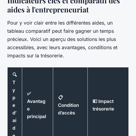
Indicateurs clés et comparatif des
aides à l'entrepreneuriat
Pour y voir clair entre les différentes aides, un
tableau comparatif peut faire gagner un temps
précieux. Voici un aperçu des solutions les plus
accessibles, avec leurs avantages, conditions et
impacts sur la trésorerie.
🔍
T
y
✅
p
📋
Avantag
💶 Impact
e
Condition
e
trésorerie
d’
d’accès
principal
ai
d
e