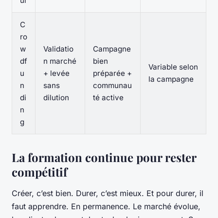
ur
C
ro
w
Validatio
Campagne
df
n marché
bien
Variable selon
u
+ levée
préparée +
la campagne
n
sans
communau
di
dilution
té active
n
g
La formation continue pour rester
compétitif
Créer, c’est bien. Durer, c’est mieux. Et pour durer, il
faut apprendre. En permanence. Le marché évolue,